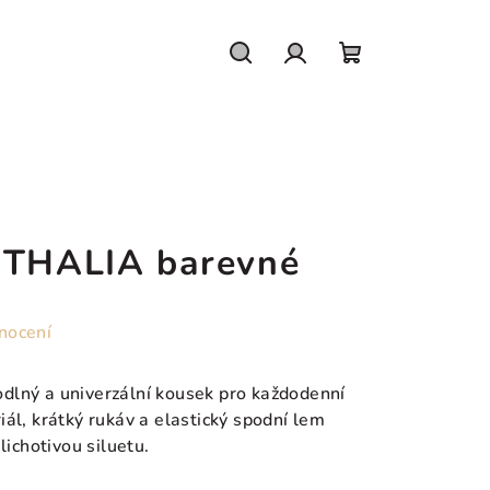
Hledat
Přihlášení
Nákupní
košík
 THALIA barevné
nocení
dlný a univerzální kousek pro každodenní
ál, krátký rukáv a elastický spodní lem
lichotivou siluetu.