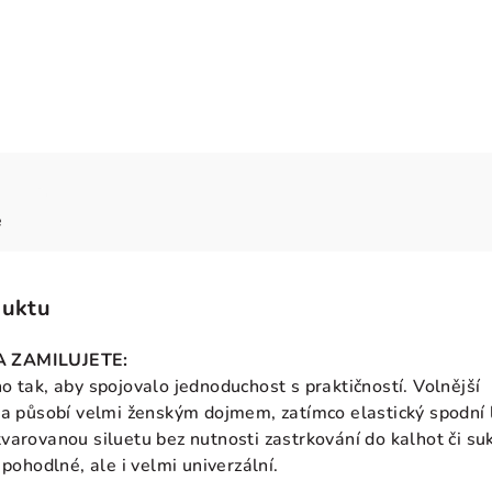
e
duktu
A ZAMILUJETE:
o tak, aby spojovalo jednoduchost s praktičností. Volnější
 a působí velmi ženským dojmem, zatímco elastický spodní
varovanou siluetu bez nutnosti zastrkování do kalhot či su
 pohodlné, ale i velmi univerzální.