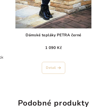
Dámské tepláky PETRA černé
1 090 Kč
ciová
Průměrné
hodnocení
Detail
produktu
je
5,0
z
5
hvězdiček.
Podobné produkty