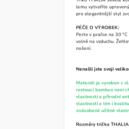
Triko THALIA skvěle kom
lemu vytvoříte upravený 
pro elegantnější styl zv
PÉČE O VÝROBEK:
Perte v pračce na 30 °
volně na vzduchu. Žehlet
nošení.
Nenašli jste svoji veli
Materiál je vyroben z v
rostoucí bambus není ch
vlastnosti a přírodní an
vlastnosti a tím i kvali
znásobené užitné vlastn
Rozměry trička THALIA