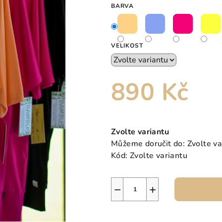
BARVA
hvězdiček.
VELIKOST
890 Kč
Měrná
cena:
Zvolte variantu
Můžeme doručit do:
Zvolte va
Kód:
Zvolte variantu
−
+