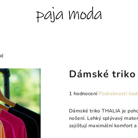
NÉ
Dámské triko
Průměrné
1 hodnocení
Podrobnosti hod
hodnocení
produktu
Dámské triko THALIA je poho
je
nošení. Lehký splývavý materi
5,0
zajišťují maximální komfort a 
z
5