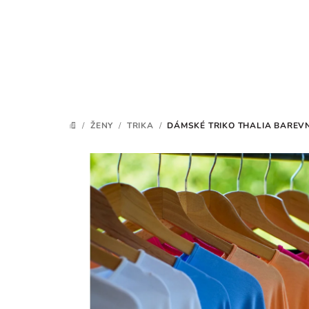
Přejít
na
obsah
/
ŽENY
/
TRIKA
/
DÁMSKÉ TRIKO THALIA BAREV
DOMŮ