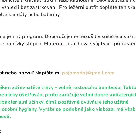
binujte s kraťasy, sukní nebo kalhotami. Díky elastickému
vzhled i bez zastrkování. Pro ležérní outfit doplňte teniska
olte sandály nebo baleríny.
C na jemný program. Doporučujeme
nesušit
v sušičce a sušit
e na nízký stupeň. Materiál si zachová svůj tvar i při čast
kost nebo barvu? Napište mi
pajamoda@gmail.com
láken zdřevnatělé trávy - volně rostoucího bambusu. Takt
emicky ošetřován, proto zaručuje velmi dobré antialergic
tibakteriální účinky, čímž pozitivně ovlivňuje jeho užitné
tu osobní hygieny. Vyrábí se podobně jako viskóza, má však
osti.
: