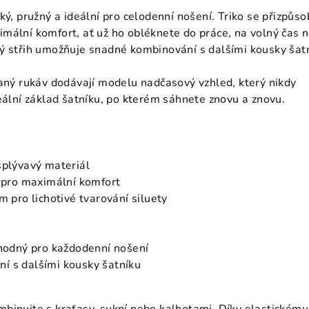
ký, pružný a ideální pro celodenní nošení. Triko se přizpůso
mální komfort, ať už ho obléknete do práce, na volný čas 
ý střih umožňuje snadné kombinování s dalšími kousky šat
haný rukáv dodávají modelu nadčasový vzhled, který nikdy
eální základ šatníku, po kterém sáhnete znovu a znovu.
splývavý materiál
t pro maximální komfort
m pro lichotivé tvarování siluety
vhodný pro každodenní nošení
í s dalšími kousky šatníku