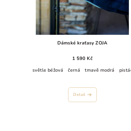
Dámské kraťasy ZOJA
1 590 Kč
světle béžová
černá
tmavě modrá
pistá
Detail