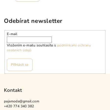
Odebírat newsletter
E-mail
Vložením e-mailu souhlasíte s
podmínkami ochrany
osobních údajů
Přihlásit se
Z
á
p
Kontakt
a
pajamoda
@
gmail.com
t
+420 774 340 382