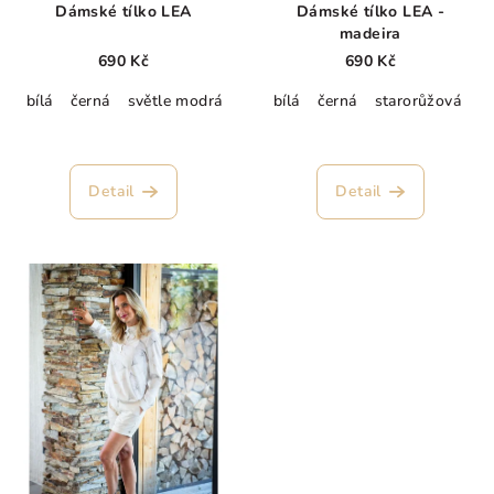
Dámské tílko LEA
Dámské tílko LEA -
madeira
690 Kč
690 Kč
bílá
černá
světle modrá
šedo-modrá
bílá
černá
magenta
starorůžová
pi
Průměrné
hodnocení
produktu
Detail
Detail
je
5,0
z
5
hvězdiček.