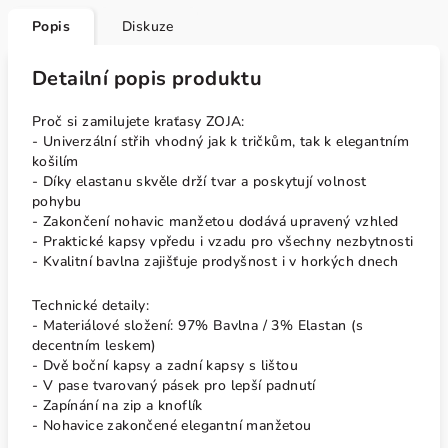
Popis
Diskuze
Detailní popis produktu
Proč si zamilujete kraťasy ZOJA:
- Univerzální střih vhodný jak k tričkům, tak k elegantním
košilím
- Díky elastanu skvěle drží tvar a poskytují volnost
pohybu
- Zakončení nohavic manžetou dodává upravený vzhled
- Praktické kapsy vpředu i vzadu pro všechny nezbytnosti
- Kvalitní bavlna zajišťuje prodyšnost i v horkých dnech
Technické detaily:
- Materiálové složení: 97% Bavlna / 3% Elastan (s
decentním leskem)
- Dvě boční kapsy a zadní kapsy s lištou
- V pase tvarovaný pásek pro lepší padnutí
- Zapínání na zip a knoflík
- Nohavice zakončené elegantní manžetou