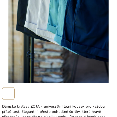
Dámské kraťasy ZOJA - univerzální letní kousek pro každou
příležitost. Elegantní, přesto pohodlné šortky, které hravě
přechází z kanceláře na piknik v parku. Dokonalá kombinace