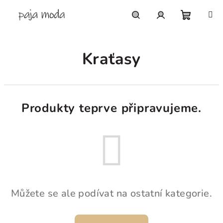
Přejít
na
obsah
Nákupn
Hledat
Přihlášení
Kraťasy
košík
Produkty teprve připravujeme.
Můžete se ale podívat na ostatní kategorie.