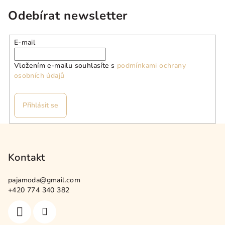
Odebírat newsletter
E-mail
Vložením e-mailu souhlasíte s
podmínkami ochrany
osobních údajů
Přihlásit se
Z
á
p
Kontakt
a
pajamoda
@
gmail.com
t
+420 774 340 382
í