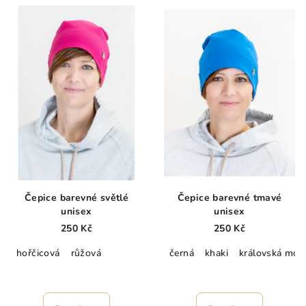
V
o
ý
d
p
u
i
k
s
t
p
ů
r
o
d
u
k
Čepice barevné světlé
Čepice barevné tmavé
t
unisex
unisex
ů
250 Kč
250 Kč
hořčicová
růžová
černá
khaki
královská mod