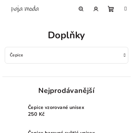
Přejít
na
obsah
Nákupn
Hledat
Přihlášení
Doplňky
košík
Čepice
Nejprodávanější
Čepice vzorované unisex
250 Kč