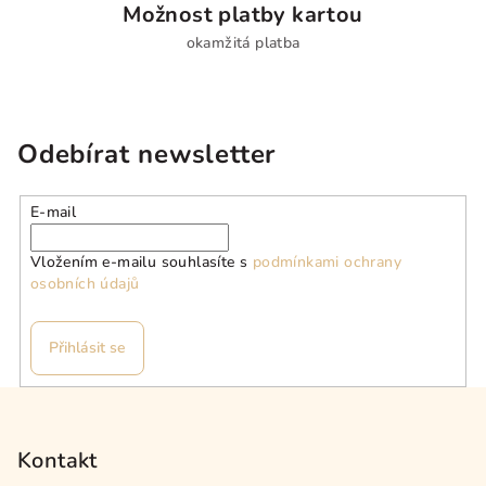
v
Možnost platby kartou
ý
okamžitá platba
p
i
s
u
Odebírat newsletter
E-mail
Vložením e-mailu souhlasíte s
podmínkami ochrany
osobních údajů
Přihlásit se
Z
á
p
Kontakt