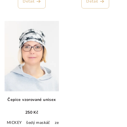
Detail
Detail
Čepice vzorované unisex
250 Kč
MICKEY
šedý maskáč
zelený maskáč