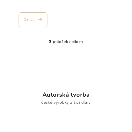
Detail
3
položek celkem
O
v
l
á
d
a
c
í
Autorská tvorba
p
české výrobky z šicí dílny
r
v
k
y