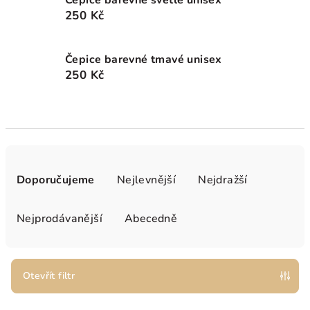
Čepice barevné světlé unisex
250 Kč
Čepice barevné tmavé unisex
250 Kč
Ř
a
Doporučujeme
Nejlevnější
Nejdražší
z
e
Nejprodávanější
Abecedně
n
í
p
Otevřít filtr
r