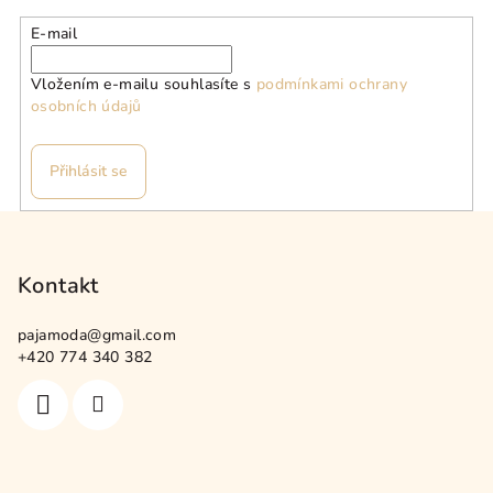
E-mail
Vložením e-mailu souhlasíte s
podmínkami ochrany
osobních údajů
Přihlásit se
Z
á
p
Kontakt
a
pajamoda
@
gmail.com
t
+420 774 340 382
í