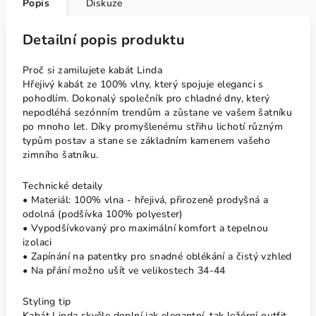
Popis
Diskuze
Detailní popis produktu
Proč si zamilujete kabát Linda
Hřejivý kabát ze 100% vlny, který spojuje eleganci s
pohodlím. Dokonalý společník pro chladné dny, který
nepodléhá sezónním trendům a zůstane ve vašem šatníku
po mnoho let. Díky promyšlenému střihu lichotí různým
typům postav a stane se základním kamenem vašeho
zimního šatníku.
Technické detaily
• Materiál: 100% vlna - hřejivá, přirozeně prodyšná a
odolná (podšívka 100% polyester)
• Vypodšívkovaný pro maximální komfort a tepelnou
izolaci
• Zapínání na patentky pro snadné oblékání a čistý vzhled
• Na přání možno ušít ve velikostech 34-44
Styling tip
Kabát Linda skvěle doplní jak elegantní, tak ležérní outfit.