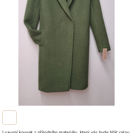
Luxusní kousek z přírodního materiálu, který vás bude hřát celou