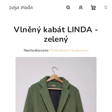
Přejít
na
obsah
Nákupn
Hledat
Přihlášení
Vlněný kabát LINDA -
košík
zelený
Průměrné
Neohodnoceno
Podrobnosti hodnocení
hodnocení
produktu
je
0,0
z
5
hvězdiček.