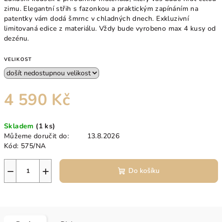
zimu. Elegantní střih s fazonkou a praktickým zapínáním na
patentky vám dodá šmrnc v chladných dnech. Exkluzivní
limitovaná edice z materiálu. Vždy bude vyrobeno max 4 kusy od
dezénu.
VELIKOST
4 590 Kč
Měrná
Skladem
(1 ks)
cena:
Můžeme doručit do:
13.8.2026
Kód:
575/NA
−
+
Do košíku