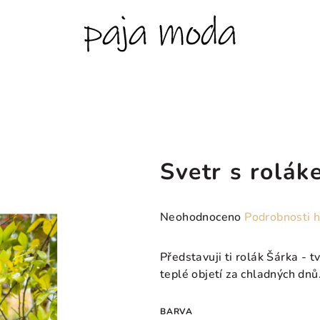
Svetr s rolá
Průměrné
Neohodnoceno
Podrobnosti 
hodnocení
produktu
Představuji ti rolák Šárka - t
je
teplé objetí za chladných dnů
0,0
z
BARVA
5