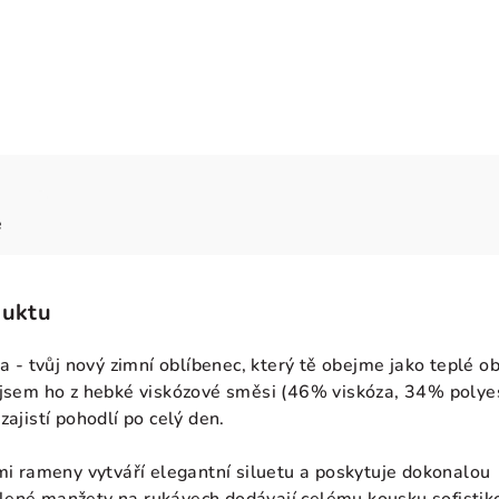
e
duktu
ka - tvůj nový zimní oblíbenec, který tě obejme jako teplé ob
 jsem ho z hebké viskózové směsi (46% viskóza, 34% polye
zajistí pohodlí po celý den.
ými rameny vytváří elegantní siluetu a poskytuje dokonalou