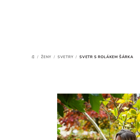
Přejít
na
obsah
/
ŽENY
/
SVETRY
/
SVETR S ROLÁKEM ŠÁRKA
DOMŮ