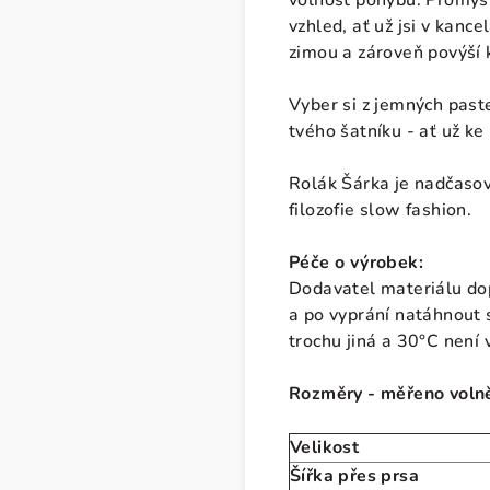
volnost pohybu. Promyš
vzhled, ať už jsi v kanc
zimou a zároveň povýší k
Vyber si z jemných past
tvého šatníku - ať už k
Rolák Šárka je nadčasov
filozofie slow fashion.
Péče o výrobek:
Dodavatel materiálu dop
a po vyprání natáhnout s
trochu jiná a 30°C není 
Rozměry - měřeno voln
Velikost
Šířka přes prsa