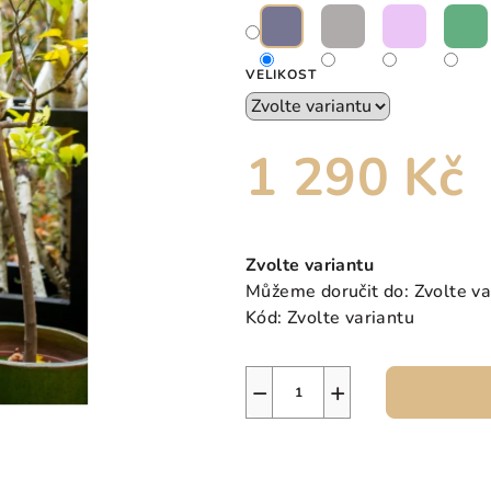
hvězdiček.
VELIKOST
1 290 Kč
Měrná
cena:
Zvolte variantu
Můžeme doručit do:
Zvolte va
Kód:
Zvolte variantu
−
+