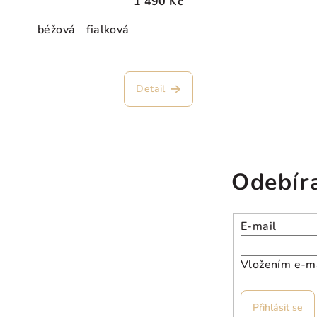
1 490 Kč
béžová
fialková
Průměrné
hodnocení
Detail
produktu
je
5,0
z
5
Odebír
hvězdiček.
E-mail
Vložením e-ma
Přihlásit se