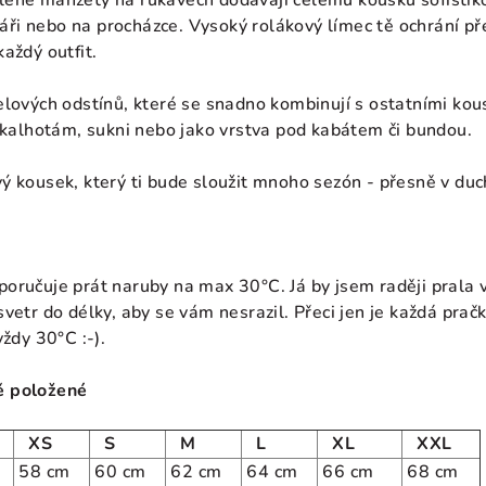
lené manžety na rukávech dodávají celému kousku sofistik
eláři nebo na procházce. Vysoký rolákový límec tě ochrání př
aždý outfit.
elových odstínů, které se snadno kombinují s ostatními kou
e kalhotám, sukni nebo jako vrstva pod kabátem či bundou.
ý kousek, který ti bude sloužit mnoho sezón - přesně v du
oručuje prát naruby na max 30°C. Já by jsem raději prala 
vetr do délky, aby se vám nesrazil. Přeci jen je každá prač
vždy 30°C :-).
ě položené
XS
S
M
L
XL
XXL
58 cm
60 cm
62 cm
64 cm
66 cm
68 cm