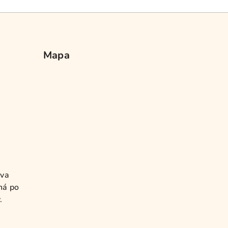
Mapa
ěva
ná po
.