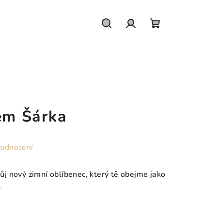
Hledat
Přihlášení
Nákupní
košík
kem Šárka
hodnocení
vůj nový zimní oblíbenec, který tě obejme jako
.