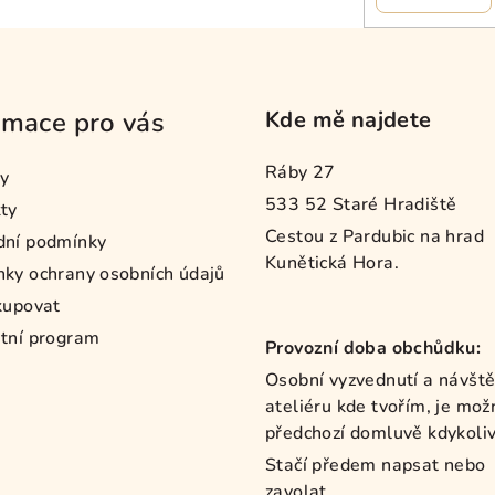
rmace pro vás
Kde mě najdete
Ráby 27
y
533 52 Staré Hradiště
ty
Cestou z Pardubic na hrad
dní podmínky
Kunětická Hora.
ky ochrany osobních údajů
kupovat
tní program
Provozní doba obchůdku:
Osobní vyzvednutí a návšt
ateliéru kde tvořím, je mož
předchozí domluvě kdykoliv
Stačí předem napsat nebo
zavolat.