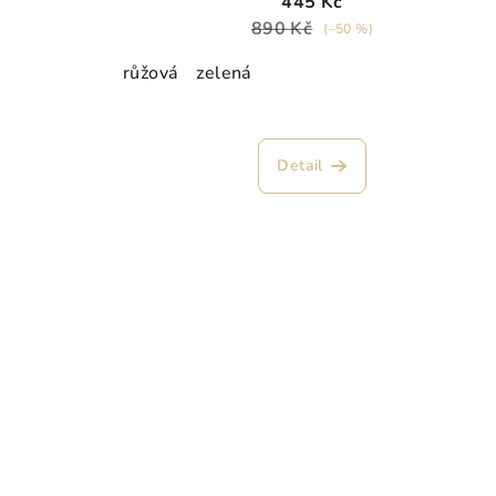
445 Kč
890 Kč
(–50 %)
růžová
zelená
Detail