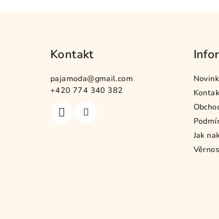
Z
á
Kontakt
Info
p
a
pajamoda
@
gmail.com
Novink
t
+420 774 340 382
Kontak
Obcho
í
Podmín
Jak na
Věrnos