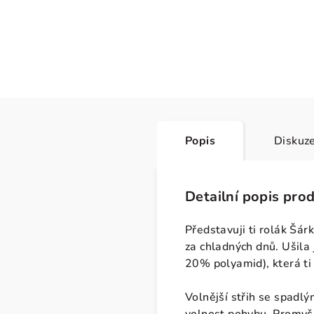
Popis
Diskuz
Detailní popis pro
Představuji ti rolák Šár
za chladných dnů. Ušila
20% polyamid), která ti 
Volnější střih se spadl