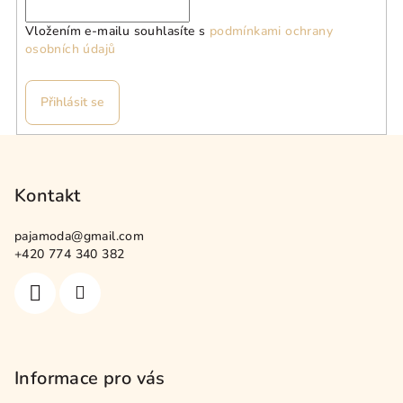
Vložením e-mailu souhlasíte s
podmínkami ochrany
osobních údajů
Přihlásit se
Z
á
p
Kontakt
a
pajamoda
@
gmail.com
t
+420 774 340 382
í
Informace pro vás