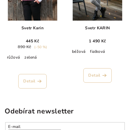
Svetr Karin
Svetr KARIN
445 Kč
1 490 Kč
890 Kč
(–50 %)
béžová
fialková
růžová
zelená
Průměrné
hodnocení
produktu
Detail
je
Detail
5,0
z
5
hvězdiček.
Odebírat newsletter
E-mail