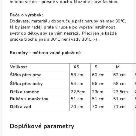
mnoho sezón - přesně v duchu filozofie slow fashion.
Péče o výrobek:
Dodavatel materiálu doporučuje prát naruby na max 30°C.
Já by jsem raději prala v ruce a po vyprání natáhnout
svetr do délky, aby se vám nesrazil. Přeci jen je každá
pračka trochu jiná a 30°C není vždy 30°C :-).
Rozměry - měřeno volně položené
Velikost
XS
S
M
Šířka přes prsa
58 cm
60 cm
62 cm
Šířka přes boky
54 cm
56 cm
58 cm
Délka ramene
22,5cm
23cm
23,5cm
Rukáv s manžetou
51 cm
51 cm
51 cm
Délka zad
70 cm
70 cm
71 cm
Doplňkové parametry