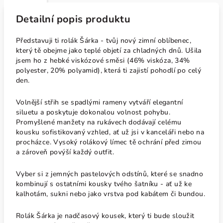
Detailní popis produktu
Představuji ti rolák Šárka - tvůj nový zimní oblíbenec,
který tě obejme jako teplé objetí za chladných dnů. Ušila
jsem ho z hebké viskózové směsi (46% viskóza, 34%
polyester, 20% polyamid), která ti zajistí pohodlí po celý
den.
Volnější střih se spadlými rameny vytváří elegantní
siluetu a poskytuje dokonalou volnost pohybu.
Promyšlené manžety na rukávech dodávají celému
kousku sofistikovaný vzhled, ať už jsi v kanceláři nebo na
procházce. Vysoký rolákový límec tě ochrání před zimou
a zároveň povýší každý outfit.
Vyber si z jemných pastelových odstínů, které se snadno
kombinují s ostatními kousky tvého šatníku - ať už ke
kalhotám, sukni nebo jako vrstva pod kabátem či bundou.
Rolák Šárka je nadčasový kousek, který ti bude sloužit