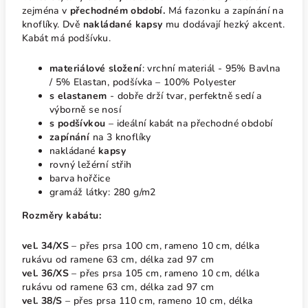
zejména v
přechodném období.
Má fazonku a zapínání na
knoflíky. Dvě
nakládané kapsy
mu dodávají hezký akcent.
Kabát má podšívku.
materiálové složení
: vrchní materiál - 95% Bavlna
/ 5% Elastan, podšívka – 100% Polyester
s elastanem
- dobře drží tvar, perfektně sedí a
výborně se nosí
s podšívkou
– ideální kabát na přechodné období
zapínání
na 3 knoflíky
nakládané
kapsy
rovný ležérní střih
barva hořčice
gramáž látky: 280 g/m2
Rozměry kabátu:
vel. 34/XS
– přes prsa 100 cm, rameno 10 cm, délka
rukávu od ramene 63 cm, délka zad 97 cm
vel. 36/XS
– přes prsa 105 cm, rameno 10 cm, délka
rukávu od ramene 63 cm, délka zad 97 cm
vel. 38/S
– přes prsa 110 cm, rameno 10 cm, délka