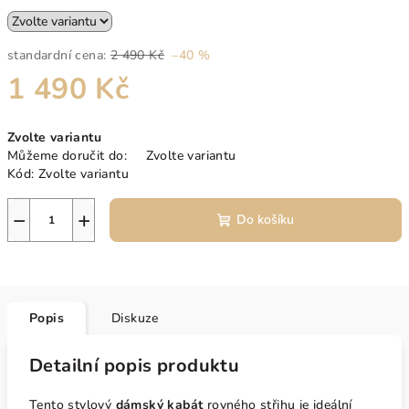
standardní cena:
2 490 Kč
–40 %
1 490 Kč
Měrná
Zvolte variantu
cena:
Můžeme doručit do:
Zvolte variantu
Kód:
Zvolte variantu
−
+
Do košíku
Popis
Diskuze
Detailní popis produktu
Tento stylový
dámský kabát
rovného střihu je ideální