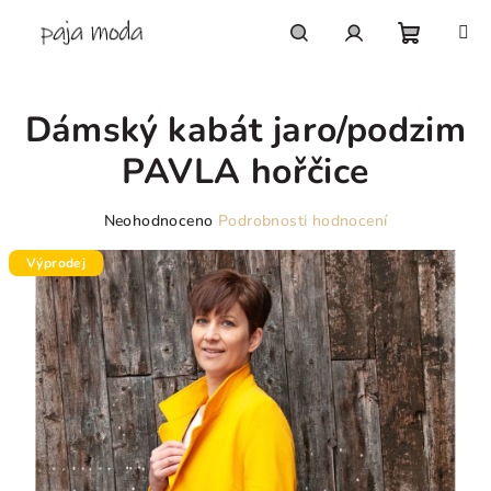
Přejít
na
obsah
Nákupn
Hledat
Přihlášení
Dámský kabát jaro/podzim
košík
PAVLA hořčice
Průměrné
Neohodnoceno
Podrobnosti hodnocení
hodnocení
produktu
Výprodej
je
0,0
z
5
hvězdiček.