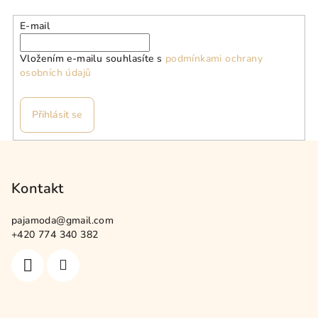
E-mail
Vložením e-mailu souhlasíte s
podmínkami ochrany
osobních údajů
Přihlásit se
Z
á
p
Kontakt
a
pajamoda
@
gmail.com
t
+420 774 340 382
í