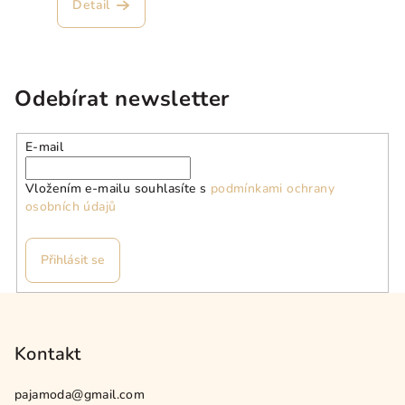
produktu
Detail
je
5,0
z
5
hvězdiček.
Odebírat newsletter
E-mail
Vložením e-mailu souhlasíte s
podmínkami ochrany
osobních údajů
Přihlásit se
Z
á
p
Kontakt
a
pajamoda
@
gmail.com