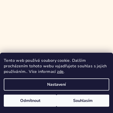
Tento web používá soubory cookie. Dalším
procházením tohoto webu vyjadřujete souhlas s jejich
používáním.. Více informací
zde
.
Sledovat na Instagramu
Nastavení
Copyright 2026
Pajamoda
. Všechna práva vyhrazena.
Odmítnout
Souhlasím
Vytvořil Shoptet