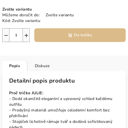
Měrná
Zvolte variantu
cena:
Můžeme doručit do:
Zvolte variantu
Kód:
Zvolte variantu
−
+
Do košíku
Popis
Diskuze
Detailní popis produktu
Proč tričko JULIE:
- Dodá okamžitě elegantní a upravený vzhled každému
outfitu
- Prodyšný materiál umožňuje celodenní komfort bez
přehřívání
- Stojáček lichotivě rámuje tvář a dodává sofistikovaný
nádech