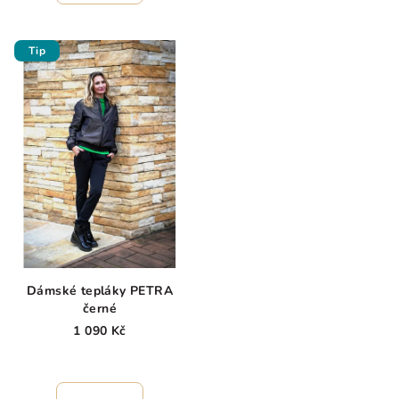
5,0
z
5
Tip
hvězdiček.
Dámské tepláky PETRA
černé
1 090 Kč
Průměrné
hodnocení