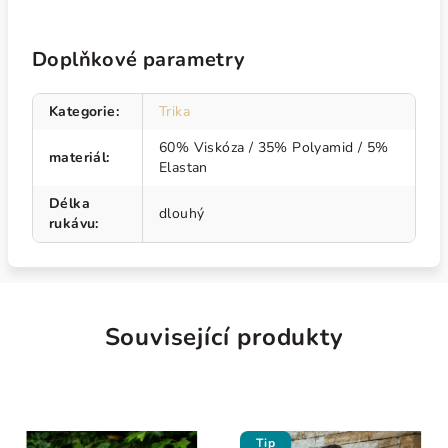
Doplňkové parametry
Kategorie
:
Trika
60% Viskóza / 35% Polyamid / 5%
materiál
:
Elastan
Délka
dlouhý
rukávu
:
Související produkty
Tip