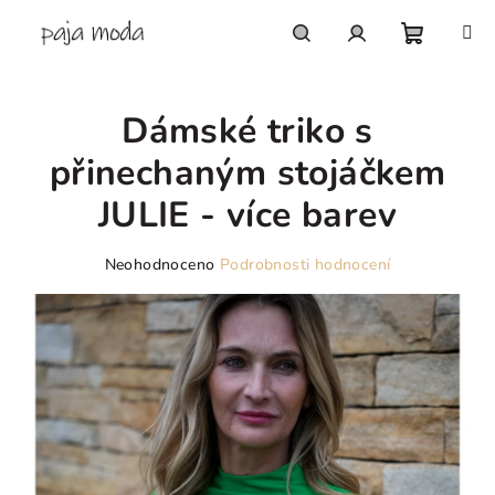
Přejít
na
obsah
Nákupn
Hledat
Přihlášení
Dámské triko s
košík
přinechaným stojáčkem
JULIE - více barev
Průměrné
Neohodnoceno
Podrobnosti hodnocení
hodnocení
produktu
je
0,0
z
5
hvězdiček.