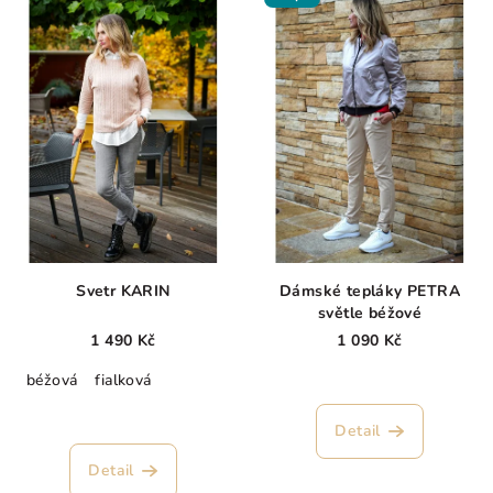
Svetr KARIN
Dámské tepláky PETRA
světle béžové
1 490 Kč
1 090 Kč
béžová
fialková
Průměrné
Detail
hodnocení
produktu
Detail
je