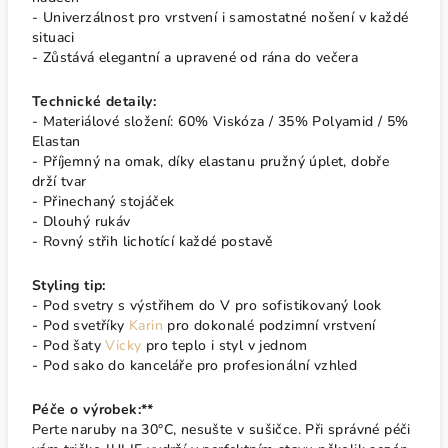
- Univerzálnost pro vrstvení i samostatné nošení v každé
situaci
- Zůstává elegantní a upravené od rána do večera
Technické detaily:
- Materiálové složení: 60% Viskóza / 35% Polyamid / 5%
Elastan
- Příjemný na omak, díky elastanu pružný úplet, dobře
drží tvar
- Přinechaný stojáček
- Dlouhý rukáv
- Rovný střih lichotící každé postavě
Styling tip:
- Pod svetry s výstřihem do V pro sofistikovaný look
- Pod svetříky
Karin
pro dokonalé podzimní vrstvení
- Pod šaty
Vicky
pro teplo i styl v jednom
- Pod sako do kanceláře pro profesionální vzhled
Péče o výrobek:**
Perte naruby na 30°C, nesušte v sušičce. Při správné péči