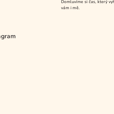
Domluvíme si čas, který vy
vám i mě.
agram