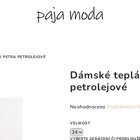
Y PETRA PETROLEJOVÉ
Dámské tepl
petrolejové
Průměrné
Neohodnoceno
Podrobnosti 
hodnocení
produktu
VELIKOST
je
0,0
VYBERTE ZKRÁCENÍ ČI PRODLOUŽ