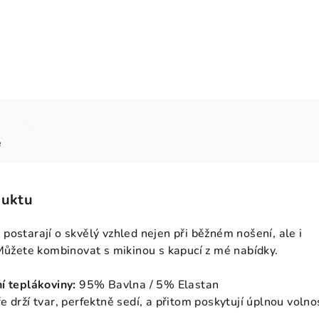
e
duktu
 postarají o skvělý vzhled nejen při běžném nošení, ale i
 Můžete kombinovat s mikinou s kapucí z mé nabídky.
í teplákoviny:
95% Bavlna / 5% Elastan
e drží tvar, perfektně sedí, a přitom poskytují úplnou volno