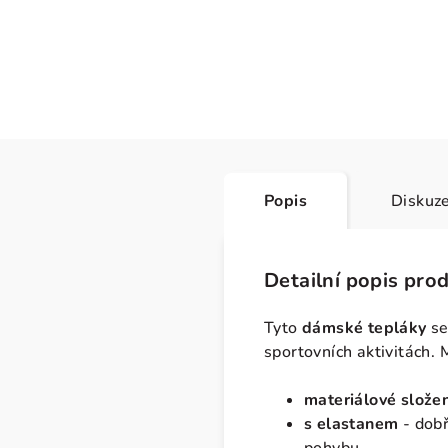
Popis
Diskuz
Detailní popis pro
Tyto
dámské tepláky
se
sportovních aktivitách.
materiálové složen
s elastanem
- dobř