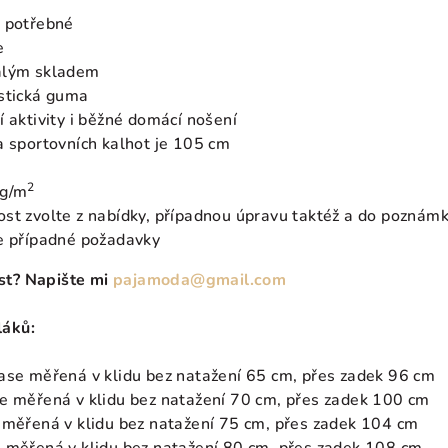
 potřebné
e
alým skladem
astická guma
í aktivity i běžné domácí nošení
a sportovních kalhot je 105 cm
2
 g/m
st zvolte z nabídky, případnou úpravu taktéž a do poznámk
te případné požadavky
ost? Napište mi
pajamoda@gmail.com
áků:
se měřená v klidu bez natažení 65 cm, přes zadek 96 cm
e měřená v klidu bez natažení 70 cm, přes zadek 100 cm
měřená v klidu bez natažení 75 cm, přes zadek 104 cm