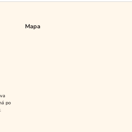
Mapa
ěva
ná po
.