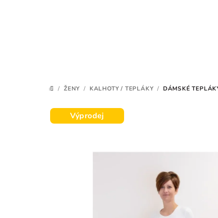
Přejít
na
obsah
/
ŽENY
/
KALHOTY / TEPLÁKY
/
DÁMSKÉ TEPLÁK
DOMŮ
Výprodej