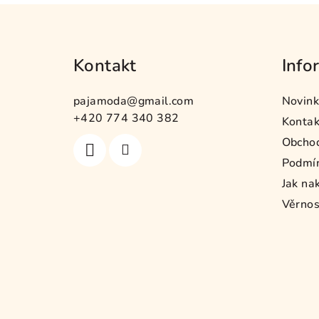
Z
á
Kontakt
Info
p
a
pajamoda
@
gmail.com
Novink
t
+420 774 340 382
Kontak
Obcho
í
Podmín
Jak na
Věrnos