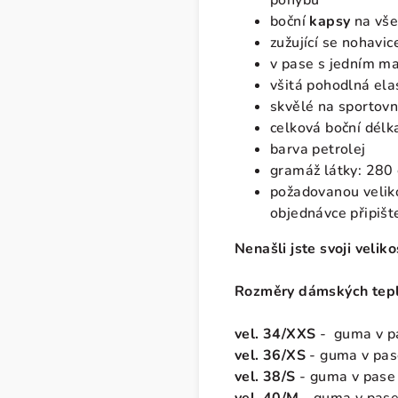
pohybu
boční
kapsy
na vše
zužující se nohavic
v pase s jedním m
všitá pohodlná el
skvělé na sportovn
celková boční délk
barva petrolej
gramáž látky: 280
požadovanou veliko
objednávce připiš
Nenašli jste svoji velik
Rozměry dámských tepl
vel. 34/XXS
- guma v pa
vel. 36/XS
- guma v pas
vel. 38/S
- guma v pase 