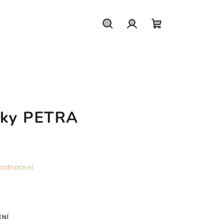
Hledat
Přihlášení
Nákupní
košík
áky PETRA
hodnocení
ENÍ