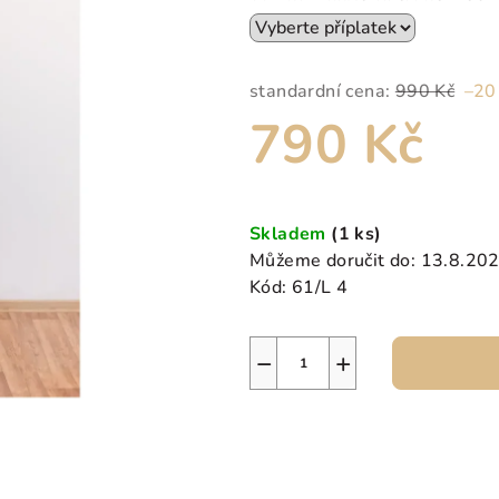
z
5
hvězdiček.
standardní cena:
990 Kč
–20
790 Kč
Měrná
cena:
Skladem
(1 ks)
Můžeme doručit do:
13.8.20
Kód:
61/L 4
−
+