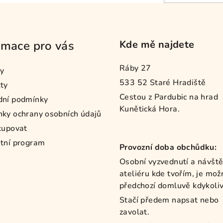
rmace pro vás
Kde mě najdete
Ráby 27
y
533 52 Staré Hradiště
ty
Cestou z Pardubic na hrad
dní podmínky
Kunětická Hora.
ky ochrany osobních údajů
kupovat
tní program
Provozní doba obchůdku:
Osobní vyzvednutí a návšt
ateliéru kde tvořím, je mož
předchozí domluvě kdykoliv
Stačí předem napsat nebo
zavolat.