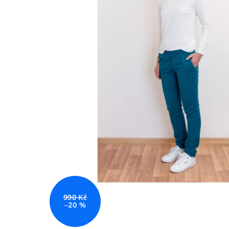
990 Kč
–20 %